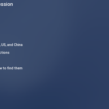
sion
 US, and China
ctions
w to find them