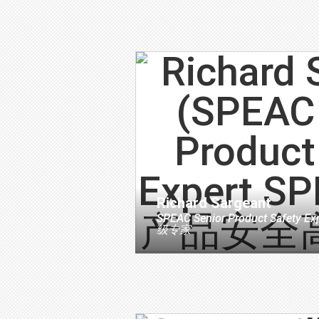
Richard Sargeant
SPEAC Senior Product Safety Ex
级专家