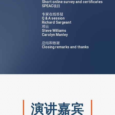
Short online survey and certificates
SPEAC项目
专家在线答疑
Q & A session
Richard Sargeant
邓云
Steve Williams
Carolyn Manley
总结和致谢
Closing remarks and thanks
演讲嘉宾