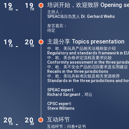
19
19
培训开始，欢迎致辞 Opening ses
-
00
10
主持人：
SPEAC项目负责人 Dr. Gerhard Weihs
发言嘉宾：
待定
19
20
主题分享 Topics presentation
-
10
10
中、欧、美玩具产品相关法规框架介绍
Regulatory and standards framework in EU,
中、欧、美合格评定流程及要求比较
Conformity assessment in the three jurisdi
中、欧、美不安全产品的召回要求及实用建议
Recalls in the three jurisdictions
中、欧、美玩具标准比较及相关资源推荐
Standards in the three jurisdictions and ho
SPEAC expert:
Richard Sargeant，邓云
CPSC expert:
Steve Williams
20
20
互动环节
-
10
30
互动环节：问卷+证书